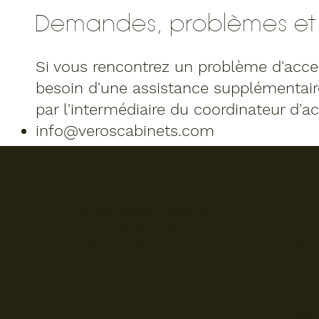
Demandes, problèmes et
Si vous rencontrez un problème d'access
besoin d'une assistance supplémentaire
par l'intermédiaire du coordinateur d'acc
info@veroscabinets.com
Collections de produits
SIÈ
À propos de nous
W
Ressources
C
160 