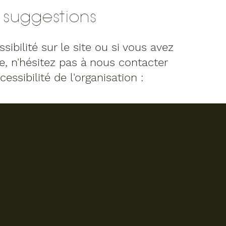
 suggestions
ibilité sur le site ou si vous avez
, n'hésitez pas à nous contacter
essibilité de l'organisation :
GE SOCIAL
oodlore
RÉSEAUX SOCIAUX
areers
Facebook
LinkedIn
DELTA PARK BLVD